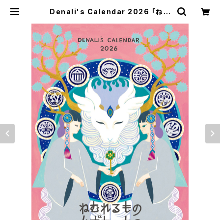
Denali's Calendar 2026 「ねむ
れるもの、かぎもつもの」"The Slee
pers and the Keybearers" | デ
ナリのみせ