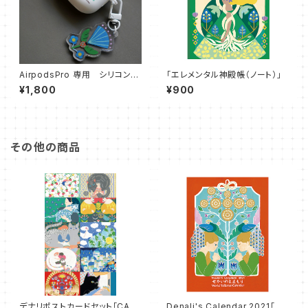
AirpodsPro 専用 シリコンケ
「エレメンタル神殿帳（ノート）」
ース
¥1,800
¥900
その他の商品
デナリポストカードセット「CAT
Denali's Calendar 2021「せ