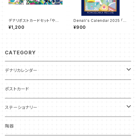
デナリポストカードセット「やおよ
Denali's Calendar 2025 「コ
ろずモーメント」
コシカ・レシピ」"KOKOSCHKA
¥1,200
¥900
RECIPE"
CATEGORY
デナリカレンダー
過去カレンダー
ポストカード
ステーショナリー
クリアファイル
陶器