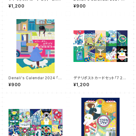
JAM SESSION」
かいのえまもり」
¥1,200
¥900
Denali's Calendar 2024 「ベ
デナリポストカードセット「７２の
リー・メリー・エヴリディ」"VERY
きせつ」
¥900
¥1,200
MERRY EVERYDAY"