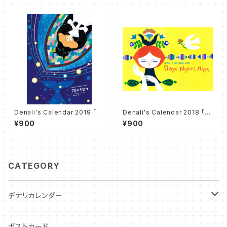
Denali's Calendar 2019 「７
Denali's Calendar 2018 「D
２のきせつ」
ays, Nights, Ages」
¥900
¥900
CATEGORY
デナリカレンダー
過去カレンダー
ポストカード