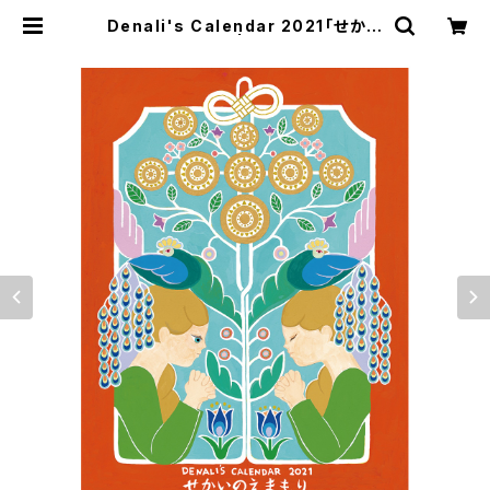
Denali's Calendar 2021「せかい
のえまもり」 | デナリのみせ