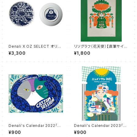
Denali X OZ SELECT オリジ
リソグラフ（花天使）【直筆サイン
ナルプレート
入り】
¥3,300
¥1,800
Denali's Calendar 2022「CA
Denali's Calendar 2023「エ
T JAM SESSION 〜ネコジャ
レメンタル神殿」
¥900
¥900
ムセッション〜」