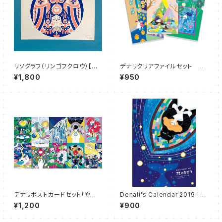
リソグラフ（リンゴフクロウ）【直
デナリクリアファイルセット Cl
筆サイン入り】
ear FIles
¥1,800
¥950
デナリポストカードセット「やおよ
Denali's Calendar 2019 「７
ろずモーメント」
２のきせつ」
¥1,200
¥900