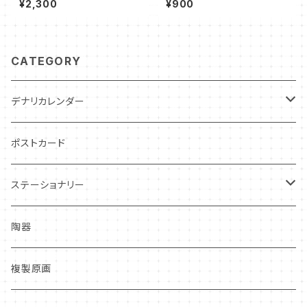
¥2,300
¥900
e Sleepers and the Keybe
arers"
CATEGORY
デナリカレンダー
過去カレンダー
ポストカード
ステーショナリー
クリアファイル
陶器
複製原画