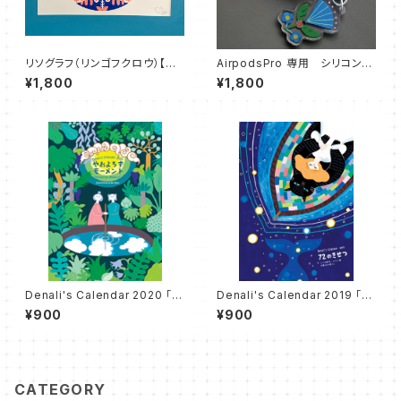
リソグラフ（リンゴフクロウ）【直
AirpodsPro 専用 シリコンケ
筆サイン入り】
ース
¥1,800
¥1,800
Denali's Calendar 2020 「や
Denali's Calendar 2019 「７
およろずモーメント」
２のきせつ」
¥900
¥900
CATEGORY