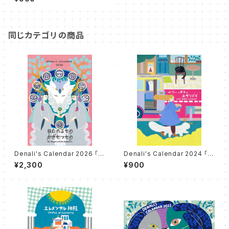
RECIPE"
同じカテゴリの商品
Denali's Calendar 2026 「ね
Denali's Calendar 2024 「ベ
むれるもの、かぎもつもの」"Th
リー・メリー・エヴリディ」"VERY
¥2,300
¥900
e Sleepers and the Keybe
MERRY EVERYDAY"
arers"